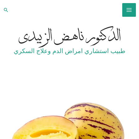
خطي
البح
لى
MAIN
لمحتوى
الدكتور ناهض الزبيدي
MENU
طبيب استشاري امراض الدم وعلاج السكري