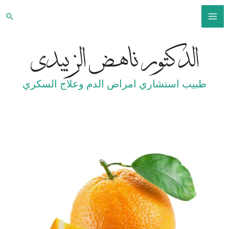
خطي
البح
لى
MAIN
لمحتوى
الدكتور ناهض الزبيدي
MENU
طبيب استشاري امراض الدم وعلاج السكري