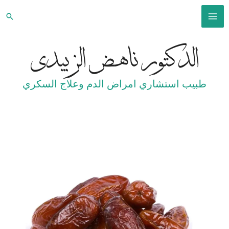
خطي
البح
لى
MAIN
لمحتوى
الدكتور ناهض الزبيدي
MENU
طبيب استشاري امراض الدم وعلاج السكري