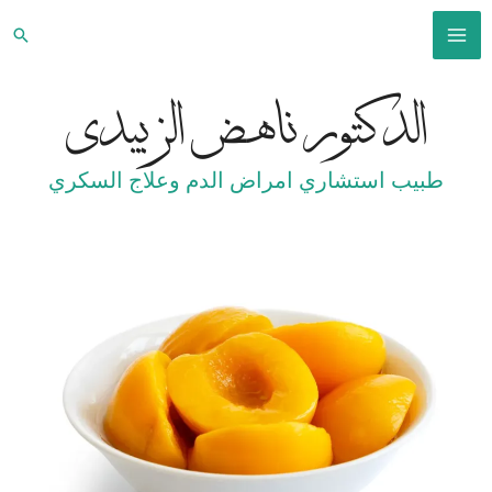
خطي
البح
لى
MAIN
لمحتوى
الدكتور ناهض الزبيدي
MENU
طبيب استشاري امراض الدم وعلاج السكري