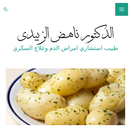
خطي
البح
لى
MAIN
لمحتوى
الدكتور ناهض الزبيدي
MENU
طبيب استشاري امراض الدم وعلاج السكري