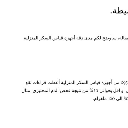
يطة.
مقالة، ساوضح لكم مدى دقة أجهزة قياس السكر المنزلية
بشكل عام، تُعتبر أجهزة قياس السكر المنزلية دقيقة نسبيًا. حيث أظهرت دراسة نشرت في مجلة “Diabetes Care” عام 2014 أن 95٪ من أجهزة قياس السكر المنزلية أعطت قراءات تقع
ضمن ± 15٪ من فحوصات السكر في الدم المختبرية. بمعنى آخر، يمكن اعتبار نتيجة جهاز فحص السكر المنزلي دقيقة اذا كانت اعلى او اقل بحوالي 20% من نتيجة فحص الدم المختبري. مثال