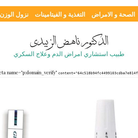
الصحة و الامراض
التغذية و الفيتامينات
نزول الوزن
الدكتور ناهض الزبيدي
طبيب استشاري امراض الدم وعلاج السكري
content="64c518b94fc4499103cdba7e814fdb