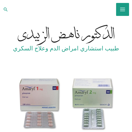
خطي
البح
لى
MAIN
لمحتوى
الدكتور ناهض الزبيدي
MENU
طبيب استشاري امراض الدم وعلاج السكري