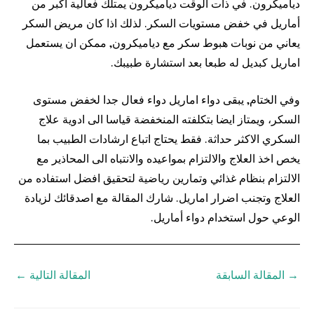
دياميكرون. في ذات الوقت دياميكرون يمتلك فعالية اكبر من
أماريل في خفض مستويات السكر. لذلك اذا كان مريض السكر
يعاني من نوبات هبوط سكر مع دياميكرون, ممكن ان يستعمل
اماريل كبديل له طبعا بعد استشارة طبيبك.
وفي الختام, يبقى دواء اماريل دواء فعال جدا لخفض مستوى
السكر، ويمتاز ايضا بتكلفته المنخفضة قياسا الى ادوية علاج
السكري الاكثر حداثة. فقط يحتاج اتباع ارشادات الطبيب بما
يخص اخذ العلاج والالتزام بمواعيده والانتباه الى المحاذير مع
الالتزام بنظام غذائي وتمارين رياضية لتحقيق افضل استفاده من
العلاج وتجنب اضرار اماريل. شارك المقالة مع اصدقائك لزيادة
الوعي حول استخدام دواء أماريل.
→
المقالة السابقة
المقالة التالية
←