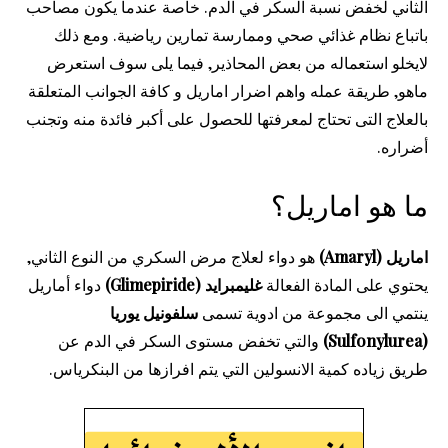
الثاني لخفض نسبة السكر في الدم. خاصة عندما يكون مصاحب
باتباع نظام غذائي صحي وممارسة تمارين رياضية. ومع ذلك
لايخلو استعماله من بعض المحاذير, فيما يلى سوف استعرض
ماهو, طريقة عمله واهم اضرار اماريل و كافة الجوانب المتعلقة
بالعلاج التى تحتاج لمعرفتها للحصول على أكبر فائدة منه وتجنب
أضراره.
ما هو اماريل؟
اماريل (Amaryl)
هو دواء لعلاج مرض السكري من النوع الثاني,
يحتوي على المادة الفعالة
غليمبرايد (Glimepiride)
دواء أماريل
ينتمي الى مجموعة من ادوية تسمى
سلفونيل يوريا
(Sulfonylurea)
والتي تخفض مستوى السكر في الدم عن
طريق زياده كمية الانسولين التي يتم افرازها من البنكرياس.