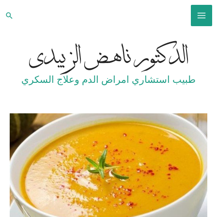
خطي
البح
لى
MAIN
لمحتوى
الدكتور ناهض الزبيدي
MENU
طبيب استشاري امراض الدم وعلاج السكري