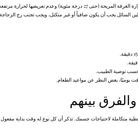
ينبغي حفظ زجاجات الأنسولين التي تستخدمها في درجة حرارة الغرفة المريحة (حت
لين السائل يجب أن يكون صافياً أو غير متكتل، ويجب تجنب رج الزجاجة
 حسب توصية الطبيب.
ت يوميًا، بغض النظر عن مواعيد الطعام.
والفرق بينهم
تغطية متكاملة لاحتياجات جسمك. تذكر أن كل نوع له وقت بداية مفعول