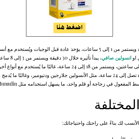
 او
انسولين صافي
، يبدأ تأثيره خلال 30 دقيقة ويستمر من 3 إلى 8 ساعات، يُحقن قبل الوجبة بـ30 إلى 60 دقيقة.
البًا ما يُستخدم مع أنواع أخرى لتغطية نصف اليوم أو أثناء النوم.
مج مع أنسولين سريع أو قصير المفعول.
عول في زجاجة أو قلم واحد، ما يسهل استخدامه مثل Humulin وNovolog.
لمختلفة
الأنسب لك بناءً على راحتك واحتياجاتك: