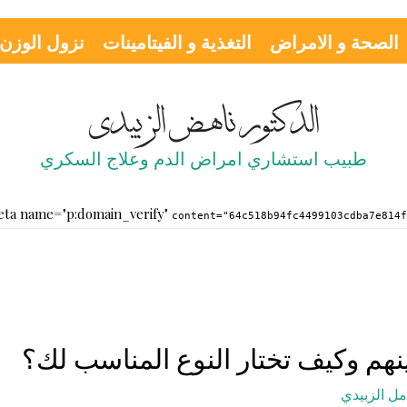
الصحة و الامراض
التغذية و الفيتامينات
نزول الوزن
الدكتور ناهض الزبيدي
طبيب استشاري امراض الدم وعلاج السكري
content="64c518b94fc4499103cdba7e814fdb
ينهم وكيف تختار النوع المناسب لك؟
مل الزبيدي