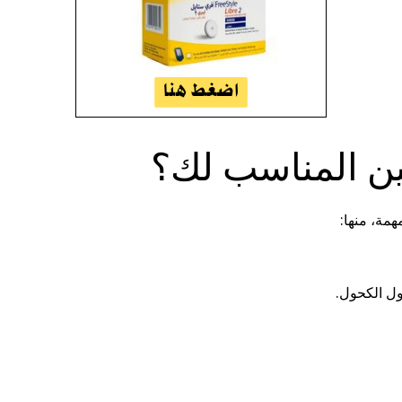
ين المناسب لك؟
همة، منها:
ول الكحول.