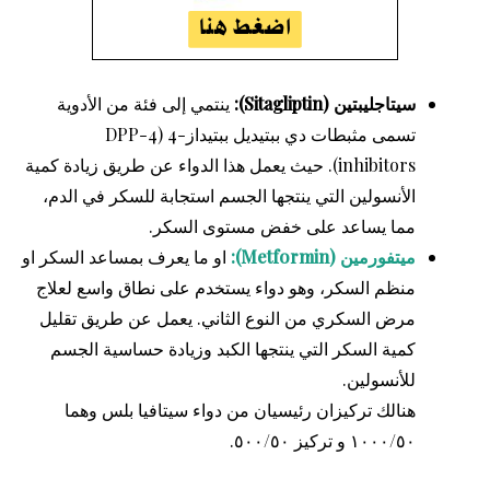
سيتاجليبتين (Sitagliptin):
ينتمي إلى فئة من الأدوية
تسمى مثبطات دي ببتيديل ببتيداز-4 (DPP-4
inhibitors). حيث يعمل هذا الدواء عن طريق زيادة كمية
الأنسولين التي ينتجها الجسم استجابة للسكر في الدم،
مما يساعد على خفض مستوى السكر.
ميتفورمين (Metformin):
او ما يعرف بمساعد السكر او
منظم السكر، وهو دواء يستخدم على نطاق واسع لعلاج
مرض السكري من النوع الثاني. يعمل عن طريق تقليل
كمية السكر التي ينتجها الكبد وزيادة حساسية الجسم
للأنسولين.
هنالك تركيزان رئيسيان من دواء سيتافيا بلس وهما
١٠٠٠/٥٠ و تركيز ٥٠٠/٥٠.