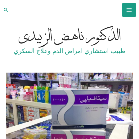
خطي
البح
لى
MAIN
لمحتوى
الدكتور ناهض الزبيدي
MENU
طبيب استشاري امراض الدم وعلاج السكري